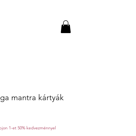
óga mantra kártyák
kapjon 1-et 50% kedvezménnyel