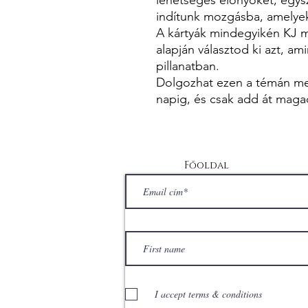
indítunk mozgásba, amelye
A kártyák mindegyikén KJ ma
alapján választod ki azt, a
pillanatban.
Dolgozhat ezen a témán me
napig, és csak add át maga
Főoldal
I accept terms & conditions