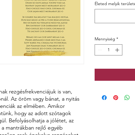
Életed melyik területé
Mennyiség
*
ak rezgésfrekvenciájuk is van,
nál. Az öröm vagy bánat, a nyitás
kvenciák az elmében. Amikor
tünk, hogy az adott szótagok
gül. Befolyásolhatja a jólétet, az
gy a mantrákban rejlő egyéb
zerűen csak énekelve rezgéseket