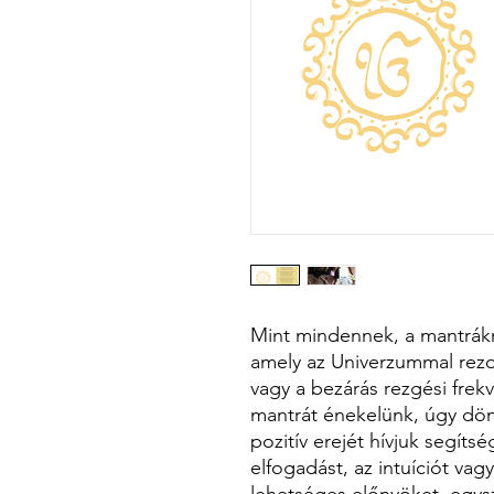
Mint mindennek, a mantrákn
amely az Univerzummal rezo
vagy a bezárás rezgési fre
mantrát énekelünk, úgy dön
pozitív erejét hívjuk segítsé
elfogadást, az intuíciót va
lehetséges előnyöket, egys