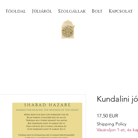
Főoldal
Júliáról
Szolgállak
Bolt
Kapcsolat
Kundalini j
Ár
17,50 EUR
Shipping Policy
Vásároljon 1-et, és 