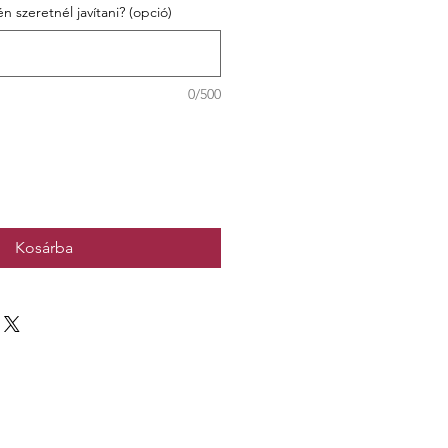
n szeretnél javítani? (opció)
0/500
Kosárba