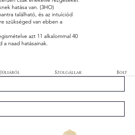
knek hatása van. (3HO)
ntra található, és az intuíciód
mire szükséged van ebben a
gismételve azt 11 alkalommal 40
d a naad hatásainak.
Júliáról
Szolgállak
Bolt