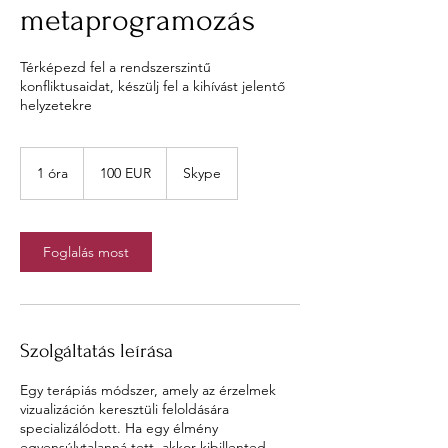
metaprogramozás
Térképezd fel a rendszerszintű
konfliktusaidat, készülj fel a kihívást jelentő
helyzetekre
100
euró
1 óra
1
100 EUR
Skype
ó
r
Foglalás most
Szolgáltatás leírása
Egy terápiás módszer, amely az érzelmek
vizualizáción keresztüli feloldására
specializálódott. Ha egy élmény
egyensúlytalanná tett, akkor kibillented