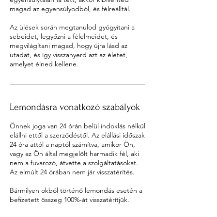
magad az egyensúlyodból, és félreálltál.
Az ülések során megtanulod gyógyítani a
sebeidet, legyőzni a félelmeidet, és
megvilágítani magad, hogy újra lásd az
utadat, és így visszanyerd azt az életet,
amelyet élned kellene.
Lemondásra vonatkozó szabályok
Önnek joga van 24 órán belül indoklás nélkül
elállni ettől a szerződéstől. Az elállási időszak
24 óra attól a naptól számítva, amikor Ön,
vagy az Ön által megjelölt harmadik fél, aki
nem a fuvarozó, átvette a szolgáltatásokat.
Az elmúlt 24 órában nem jár visszatérítés.
Bármilyen okból történő lemondás esetén a
befizetett összeg 100%-át visszatérítjük.