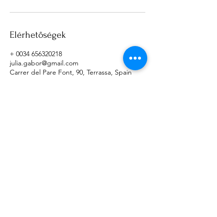
Elérhetőségek
+ 0034 656320218
julia.gabor@gmail.com
Carrer del Pare Font, 90, Terrassa, Spain
I accept terms & conditions
Select an option