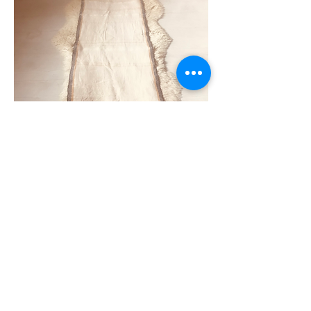
Len bézs
80€