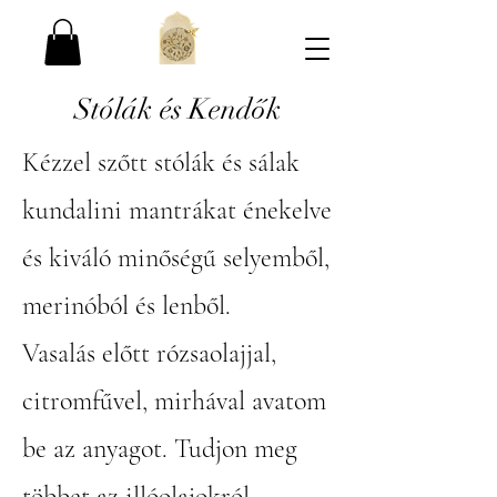
Stólák és Kendők
Kézzel szőtt stólák és sálak
kundalini mantrákat énekelve
és kiváló minőségű selyemből,
merinóból és lenből.
Vasalás előtt rózsaolajjal,
citromfűvel, mirhával avatom
be az anyagot. Tudjon meg
többet az
illóolajokról
.