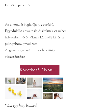
Felnőtt: 450 euró
Az elvonulás foglalója 315 euró/fő.
Egyedülálló anyáknak, diákoknak és nehéz
helyzetben lévő nőknek különdíj kérésre:
julia.gabor@gmail.com
.
Augusztus 9-e után nincs lehetőség
visszatérítésre
Következő Elvonulás
"Van egy hely benned