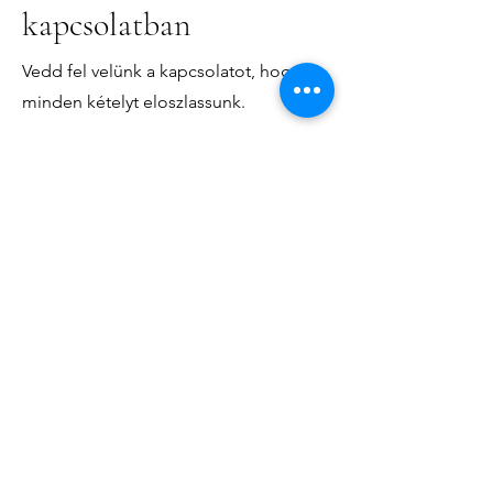
kapcsolatban
Vedd fel velünk a kapcsolatot, hogy
minden kételyt eloszlassunk.
First Name /Név
Last Name / Családi név
Email
Message / Üzenet