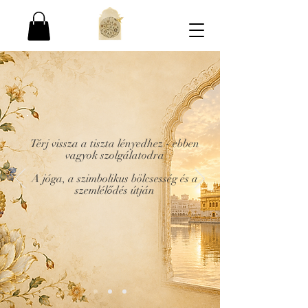
Térj vissza a tiszta lényedhez - ebben
vagyok szolgálatodra
A jóga, a szimbolikus bölcsesség és a
szemlélődés útján