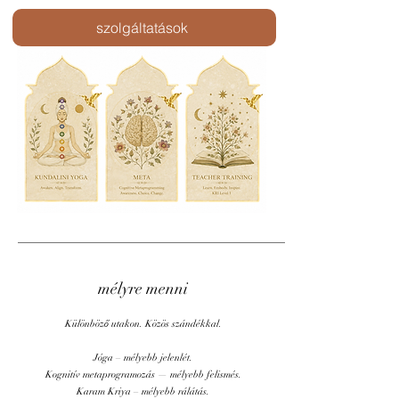
szolgáltatások
mélyre menni
Különböző utakon. Közös szándékkal.
Jóga – mélyebb jelenlét.
Kognitív metaprogramozás — mélyebb felismés.
Karam Kriya – mélyebb rálátás.