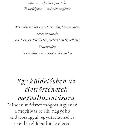
India — mélyebb tapasztalás.
Tanárképzés — mélyebb megértés.
Nem válaszokat szeretnék adni, hanem olyan
teret teremtek,
ahol elcsendesedhetsz, mélyebben figyelhetsz
önmagadra,
és rátalálhatsz a saját válaszaidra.
Egy küldetésben az
élettörténetek
megváltoztatására
Minden módszer mögött ugyanaz
a meghívás rejlik: nagyobb
tudatossággal, együttérzéssel és
jelenléttel fogadni az életet.